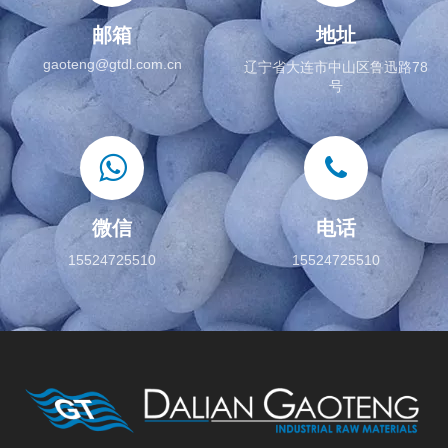
邮箱
地址
gaoteng@gtdl.com.cn
辽宁省大连市中山区鲁迅路78
号
微信
电话
15524725510
15524725510