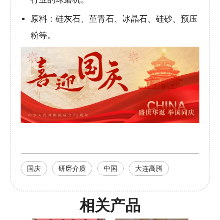
原料：硅灰石、堇青石、冰晶石、硅砂、预压
粉等。
国庆
研磨介质
中国
大连高腾
相关产品