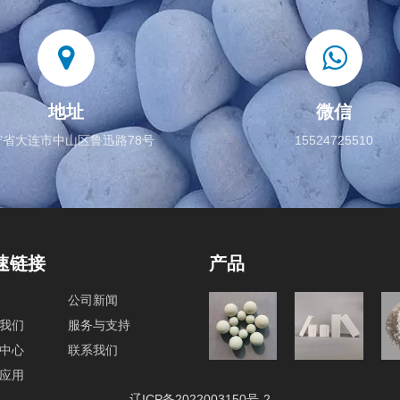
地址
微信
宁省大连市中山区鲁迅路78号
15524725510
速链接
产品
公司新闻
球磨机内
我们
服务与支持
研磨介质
衬砖
中心
联系我们
应用
辽ICP备2022003150号-2