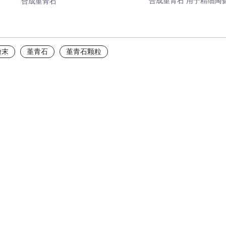
合成堇青石 用于精细陶
合成堇青石
粉末
堇青石
堇青石颗粒