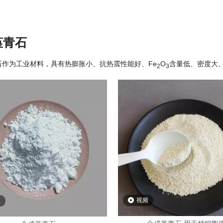
堇青石
石作为工业材料，具有热膨胀小、抗热震性能好、Fe
O
含量低、密度大
2
3
视频
频