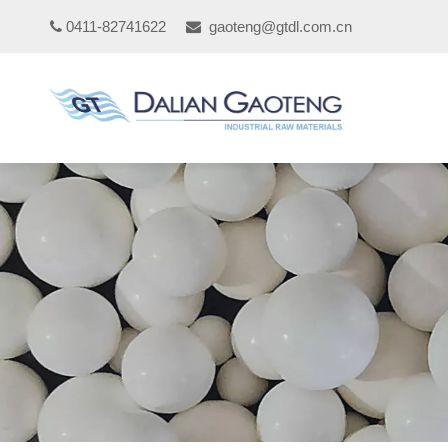
0411-82741622
gaoteng@gtdl.com.cn

