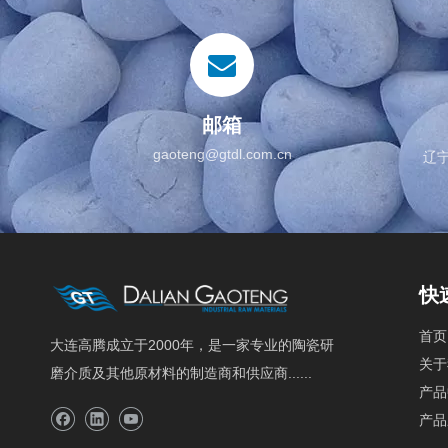
邮箱
gaoteng@gtdl.com.cn
辽
快
首页
大连高腾成立于2000年，是一家专业的陶瓷研
关于
磨介质及其他原材料的制造商和供应商......
产品
产品