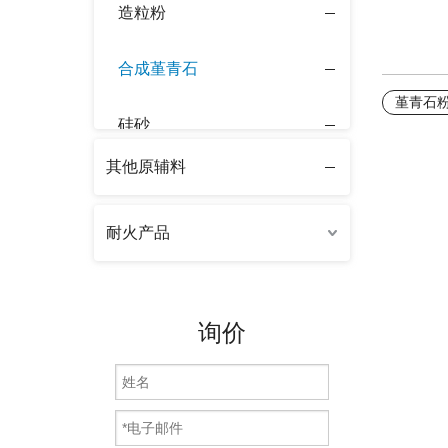
造粒粉
合成堇青石
堇青石
硅砂
其他原辅料
氧化铝粉
耐火产品
硅酸锆
合成冰晶石
询价
硅石子