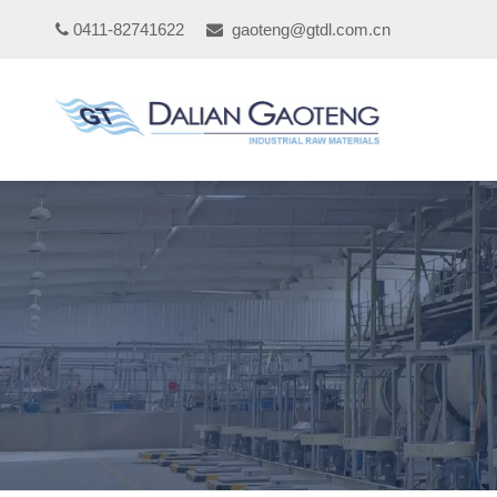
0411-82741622
gaoteng@gtdl.com.cn

