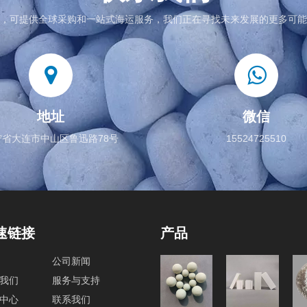
，可提供全球采购和一站式海运服务，我们正在寻找未来发展的更多可能
地址
微信
宁省大连市中山区鲁迅路78号
15524725510
速链接
产品
公司新闻
球磨机内
我们
服务与支持
研磨介质
衬砖
中心
联系我们