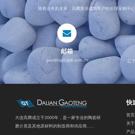
随着业务的发展，高腾逐渐成为客户的全球采购中心
邮箱
gaoteng@gtdl.com.cn
辽
快
首页
大连高腾成立于2000年，是一家专业的陶瓷研
关于
磨介质及其他原材料的制造商和供应商......
产品