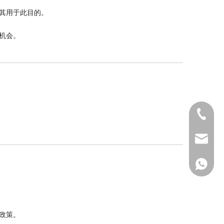
其用于此目的。
机会。
0411-82
gaoteng
155247
政策。