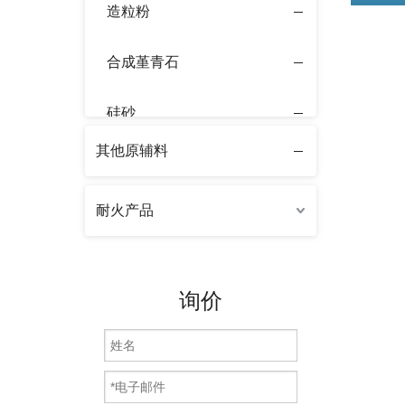
造粒粉
合成堇青石
硅砂
其他原辅料
氧化铝粉
耐火产品
硅酸锆
合成冰晶石
询价
硅石子