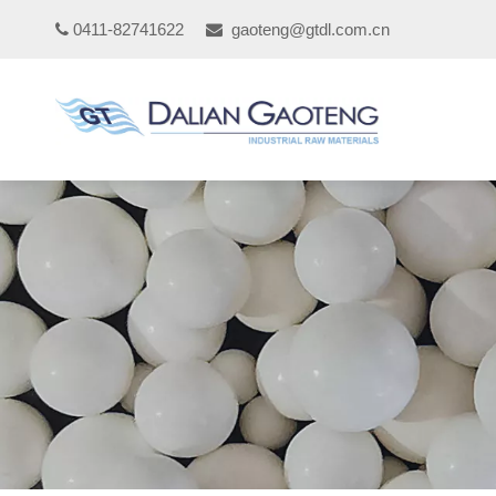
0411-82741622
gaoteng@gtdl.com.cn

