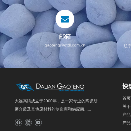
邮箱
gaoteng@gtdl.com.cn
辽
快
首页
大连高腾成立于2000年，是一家专业的陶瓷研
关于
磨介质及其他原材料的制造商和供应商......
产品
产品