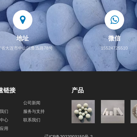
地址
微信
宁省大连市中山区鲁迅路78号
15524725510
速链接
产品
公司新闻
球磨机内
我们
服务与支持
研磨介质
衬砖
中心
联系我们
应用
辽ICP备2022003150号-2