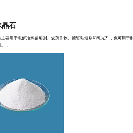
冰晶石
钠主要用于电解冶炼铝熔剂、农药作物、搪瓷釉熔剂和乳光剂，也可用于
。 。