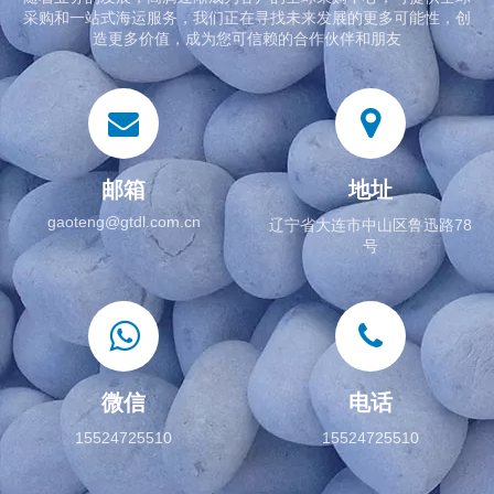
采购和一站式海运服务，我们正在寻找未来发展的更多可能性，创
造更多价值，成为您可信赖的合作伙伴和朋友
邮箱
地址
gaoteng@gtdl.com.cn
辽宁省大连市中山区鲁迅路78
号
微信
电话
15524725510
15524725510