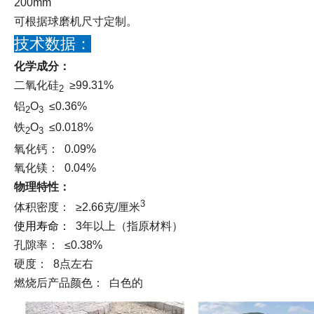
200mm
可根据球磨机尺寸定制。
技术数据：
化学成分：
二氧化硅
≥99.31%
2
铝
O
≤0.36%
2
3
铁
O
≤0.018%
2
3
氧化钙： 0.09%
氧化镁： 0.04%
物理特性：
3
体积密度： ≥2.66克/厘米
使用寿命：
3年以上（指原材料）
孔隙率： ≤0.38%
硬度： 8点左右
燃烧后产品颜色： 白色的