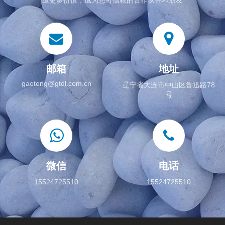
邮箱
地址
gaoteng@gtdl.com.cn
辽宁省大连市中山区鲁迅路78
号
微信
电话
15524725510
15524725510