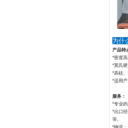
为什
产品特
*密度
*莫氏硬
*高硅
*适用
服务：
*专业
*出口
等。
*物流