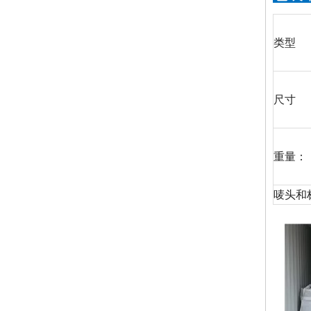
类型
尺寸
重量：
唛头和