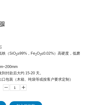
石
铁（SiO
≥99%，Fe
O
≤0.02%）高硬度，低磨
2
2
3
m~200mm
收到付款后大约 15-20 天。
出口包装（木箱、吨袋等或按客户要求定制）