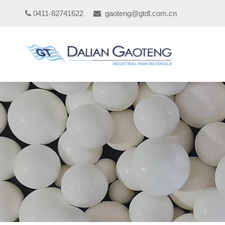
0411-82741622
gaoteng@gtdl.com.cn

