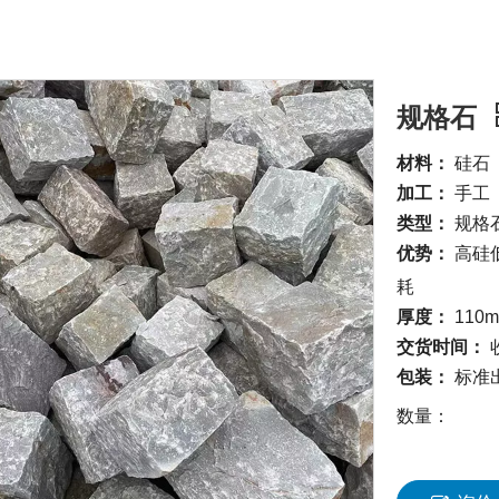
规格石
材料：
硅石
加工：
手工
类型：
规格
优势：
高硅低
耗
厚度：
110m
交货时间：
包装：
标准
数量：