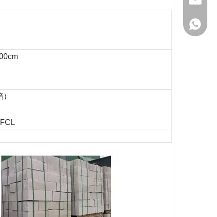
gaoteng
155247
100cm
木箱）
FCL