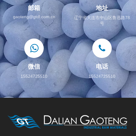
邮箱
地址
gaoteng@gtdl.com.cn
辽宁省大连市中山区鲁迅路78
号
微信
电话
15524725510
15524725510