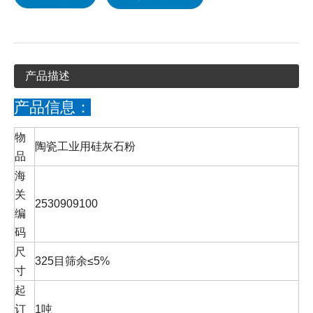
产品描述
产品信息：
物
陶瓷工业用硅灰石粉
品
海
关
2530909100
编
码
尺
325目筛余≤5%
寸
起
订
1吨