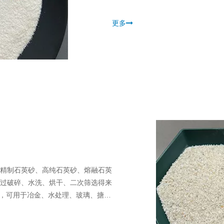
更多
精制石英砂、高纯石英砂、熔融石英
过破碎、水洗、烘干、二次筛选得来
度高，可用于冶金、水处理、玻璃、搪
然石英砂进行精细加工而成，包括并
材料、冶金、陶瓷、研磨材料、石英