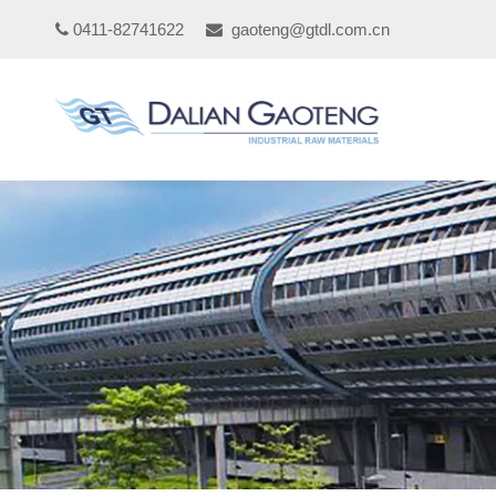
0411-82741622
gaoteng@gtdl.com.cn

