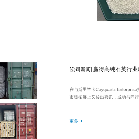
或更高，氧化铁含量在0.0001%以
赢得高纯石英行业
[
公司新闻
]
在与斯里兰卡Ceyquartz Ente
市场拓展上又传出喜讯，成功与同行
更多