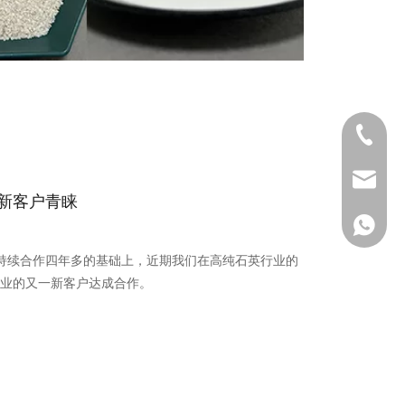
0411-82
gaoteng
新客户青睐
155247
rprise持续合作四年多的基础上，近期我们在高纯石英行业的
业的又一新客户达成合作。