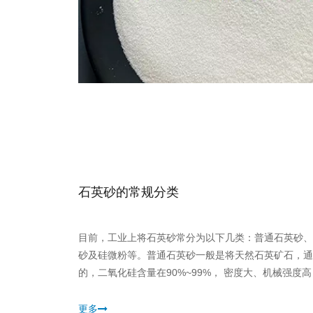
石英砂的常规分类
目前，工业上将石英砂常分为以下几类：普通石英砂、
砂及硅微粉等。普通石英砂一般是将天然石英矿石，通
的，二氧化硅含量在90%~99%， 密度大、机械强
瓷、化工、喷砂等行业。精制石英砂，是通过对优质天
不局限于用酸洗进行处理，。主要用途有：玻璃、耐火
更多