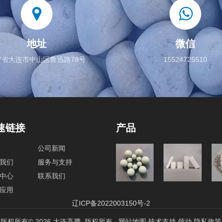
地址
微信
宁省大连市中山区鲁迅路78号
15524725510
速链接
产品
公司新闻
球磨机内
我们
服务与支持
研磨介质
衬砖
中心
联系我们
应用
辽ICP备2022003150号-2
版权所有©
2026
大连高腾. 版权所有.
网站地图
技术支持
领动
隐私政策