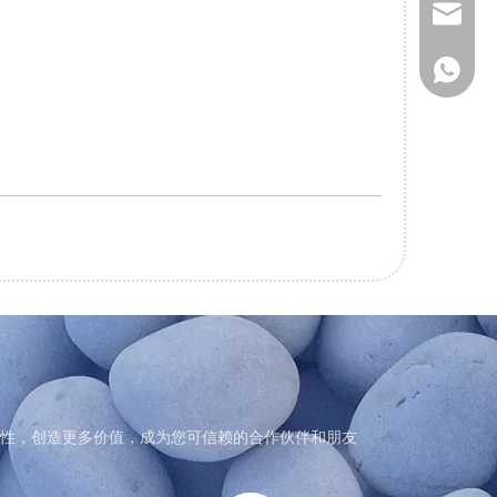
gaoteng
155247
性，创造更多价值，成为您可信赖的合作伙伴和朋友