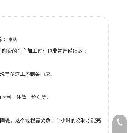
源：
本站
用陶瓷的生产加工过程也非常严谨细致：
清洗等多道工序制备而成。
如压制、注塑、绘图等。
硬质陶瓷。这个过程需要数十个小时的烧制才能完
0411-82