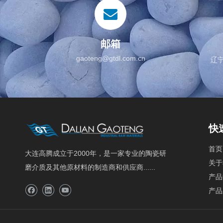
邮箱
gaoteng@gtdl.com.cn
辽
快
首页
大连高腾成立于2000年，是一家专业的陶瓷研
关于
磨介质及其他原材料的制造商和供应商......
产品
产品