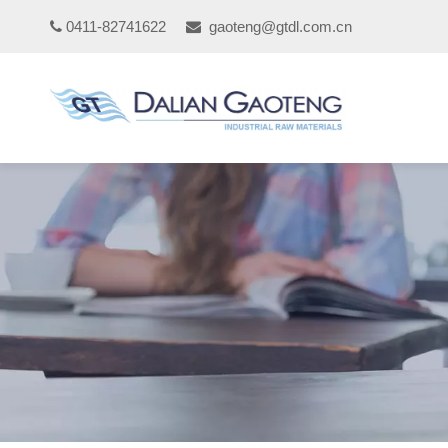
0411-82741622
gaoteng@gtdl.com.cn

