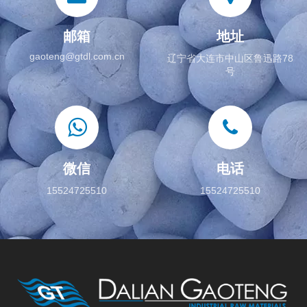
邮箱
地址
gaoteng@gtdl.com.cn
辽宁省大连市中山区鲁迅路78
号
微信
电话
15524725510
15524725510