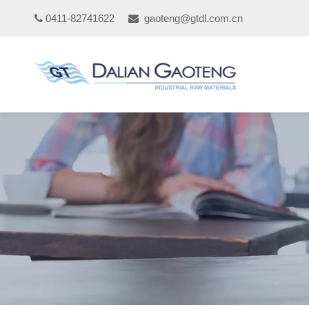
0411-82741622
gaoteng@gtdl.com.cn

