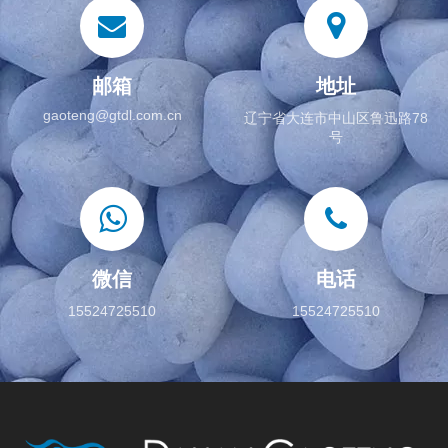
邮箱
地址
gaoteng@gtdl.com.cn
辽宁省大连市中山区鲁迅路78
号
微信
电话
15524725510
15524725510